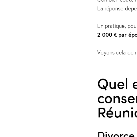
La réponse dépen
En pratique, pou
2 000 € par ép
Voyons cela de 
Quel e
conse
Réuni
Divorce