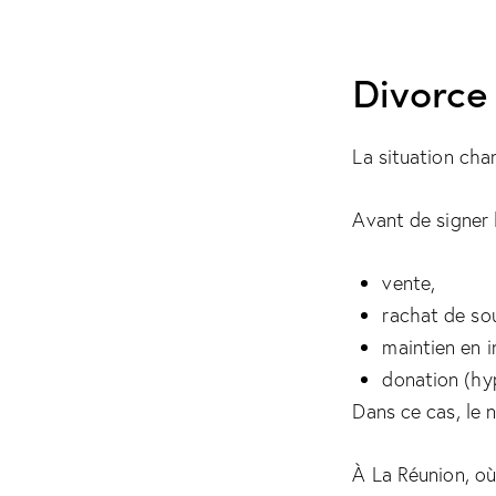
Divorce
La situation cha
Avant de signer l
vente,
rachat de sou
maintien en in
donation (hy
Dans ce cas, le n
À La Réunion, où 