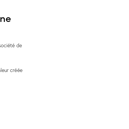
ine
société de
leur créée