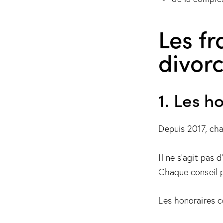
Les fr
divor
1. Les h
Depuis 2017, cha
Il ne s’agit pas 
Chaque conseil p
Les honoraires c