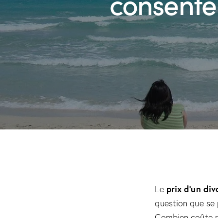
consente
prix d’un di
Le
question que se 
Combien coûte ré