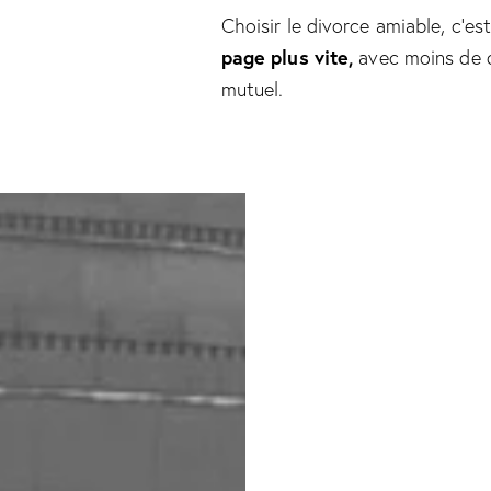
Choisir le divorce amiable, c’es
page plus vite,
avec moins de d
mutuel.