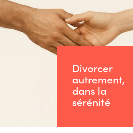
Divorcer
autrement,
dans la
sérénité