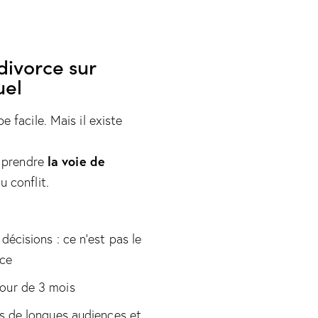
divorce sur
uel
e facile. Mais il existe
la voie de
t prendre
u conflit.
décisions : ce n’est pas le
ace
our de 3 mois
as de longues audiences et