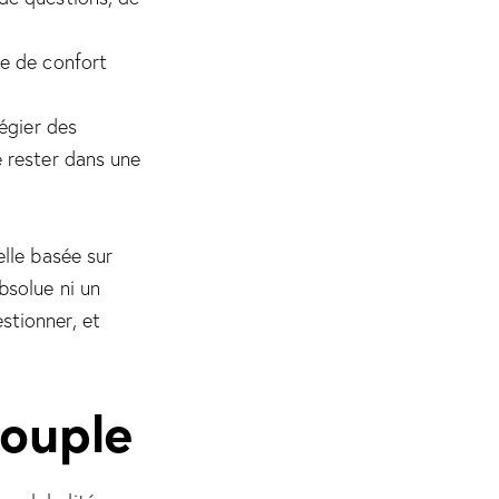
ne de confort
légier des
e rester dans une
elle basée sur
bsolue ni un
estionner, et
Couple