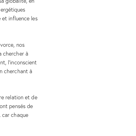
a globalité, en
nergétiques
 et influence les
ivorce, nos
a chercher à
t, l’inconscient
en cherchant à
re relation et de
sont pensés de
, car chaque