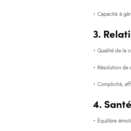
• Capacité à gére
3. Relat
• Qualité de la
• Résolution de c
• Complicité, af
4. Sant
• Équilibre émot