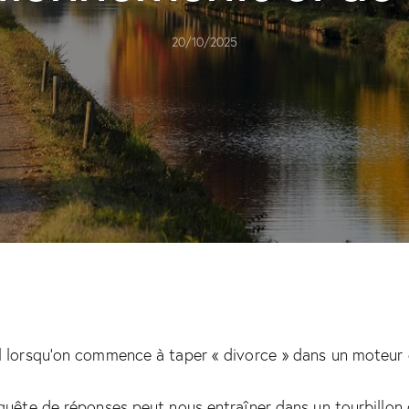
20/10/2025
l lorsqu’on commence à taper « divorce » dans un moteur
 quête de réponses peut nous entraîner dans un tourbillon