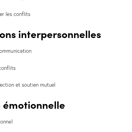
r les conflits
ions interpersonnelles
 communication
onflits
fection et soutien mutuel
é émotionnelle
ionnel