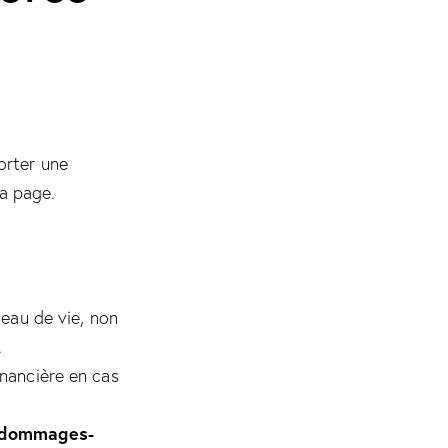
orter une
la page.
veau de vie, non
.
inancière en cas
dommages-