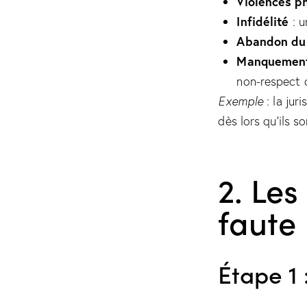
Violences p
Infidélité
: u
Abandon du 
Manquement
non-respect d
Exemple
: la jur
dès lors qu’ils s
2. Les
faute
Étape 1 