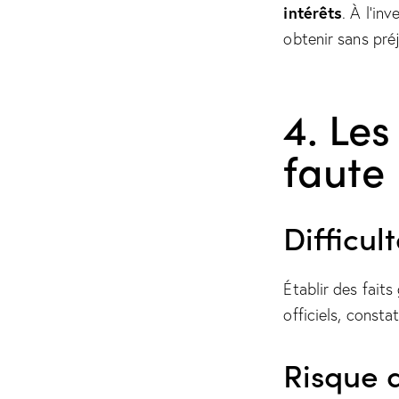
intérêts
. À l’in
obtenir sans pré
4. Les
faute
Difficul
Établir des fait
officiels, const
Risque 