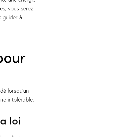
es, vous serez
s guider à
pour
ndé lorsqu’un
e intolérable.
a loi