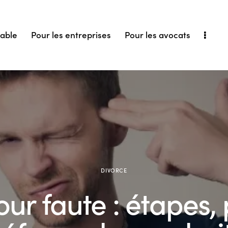
iable
Pour les entreprises
Pour les avocats
DIVORCE
ur faute : étapes,