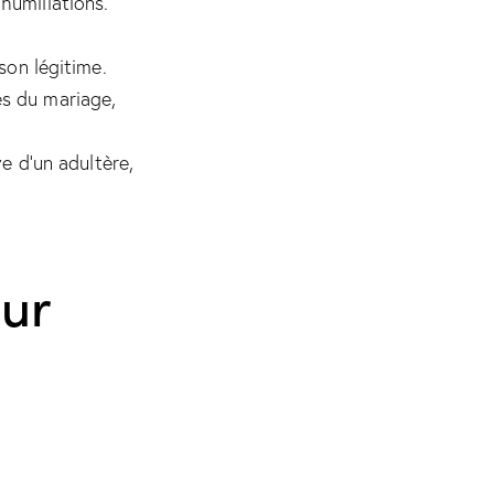
humiliations.
son légitime.
es du mariage,
 d’un adultère,
our