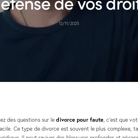
éfense de vos droi
12/11/2025
divorce pour faute
ez des questions sur le
, c’est que vot
acile. Ce type de divorce est souvent le plus complexe, ta
uridique. Il peut raviver des blessures profondes et néces