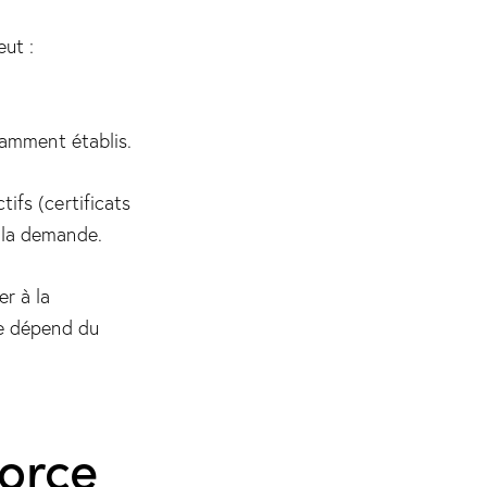
ut :
samment établis.
ifs (certificats
 la demande.
er à la
e dépend du
vorce