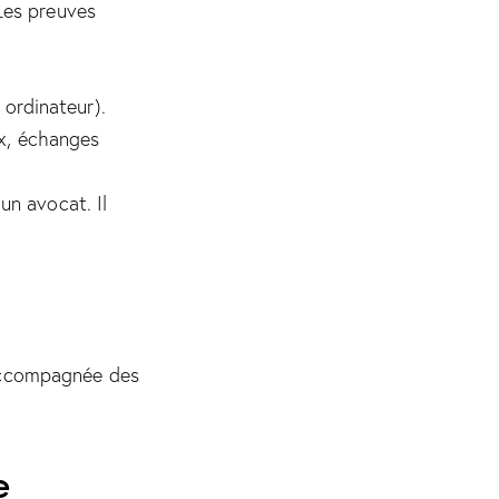
 Les preuves
 ordinateur).
ux, échanges
un avocat. Il
accompagnée des
e