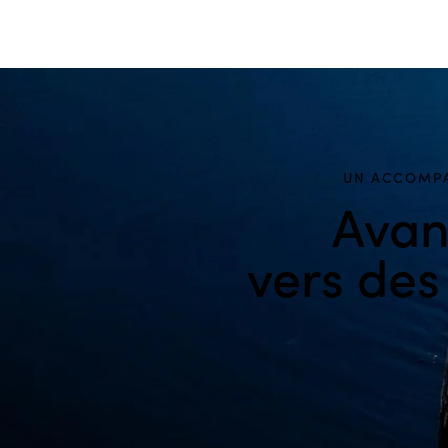
UN ACCOMPA
Avan
vers des