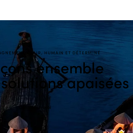
GNEMENT CLAIR, HUMAIN ET DÉTERMINÉ
çons ensemble
 solutions apaisées
Contactez-moi