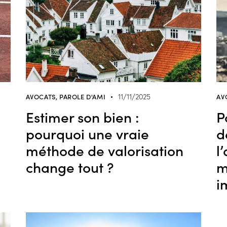
AVOCATS
,
PAROLE D'AMI
AV
11/11/2025
Estimer son bien :
P
pourquoi une vraie
d
méthode de valorisation
l
change tout ?
m
i