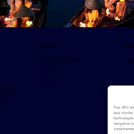
Légale
Res
Mentions légales
s
Contact
Crédits
at.com
7
Pour offrir l
pour stocker 
technologies
navigation ou
consentement 