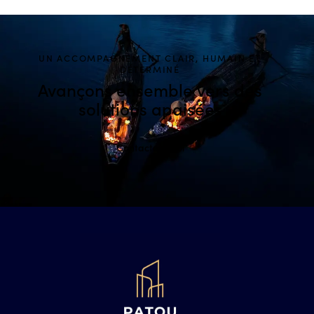
UN ACCOMPAGNEMENT CLAIR, HUMAIN ET
DÉTERMINÉ
Avançons ensemble
vers des
solutions apaisées
Contactez-moi