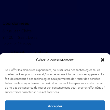
Coordonnées
6, rue Jean Châtel
97400 – Saint-Denis
Ile de La Réunion
contact@patou-avocat.com
Gérer le consentement
+262 692 50 77 77
Pour offrir les meilleures expériences, nous utilisons des technologies telles
Légale
que les cookies pour stocker et/ou accéder aux informations des appareils. Le
fait de consentir à ces technologies nous permettra de traiter des données
Mentions légales
telles que le comportement de navigation ou les ID uniques sur ce site. Le fait
de ne pas consentir ou de retirer son consentement peut avoir un effet négatif
Contact
sur certaines caractéristiques et fonctions.
Crédits
Accepter