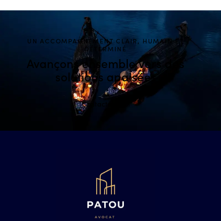
UN ACCOMPAGNEMENT CLAIR, HUMAIN ET
DÉTERMINÉ
Avançons ensemble
vers des
solutions apaisées
Contactez-moi