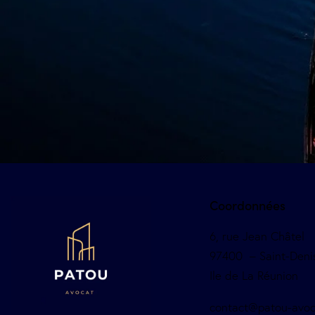
Coordonnées
6, rue Jean Châtel
97400 – Saint-Deni
Ile de La Réunion
contact@patou-avoc