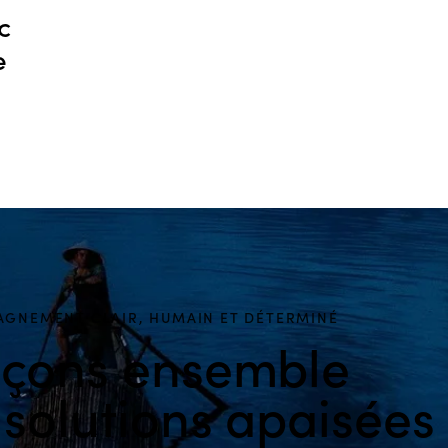
c
e
GNEMENT CLAIR, HUMAIN ET DÉTERMINÉ
çons ensemble
 solutions apaisées