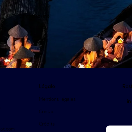
Contactez-moi
Légale
Res
Mentions légales
s
Contact
Crédits
at.com