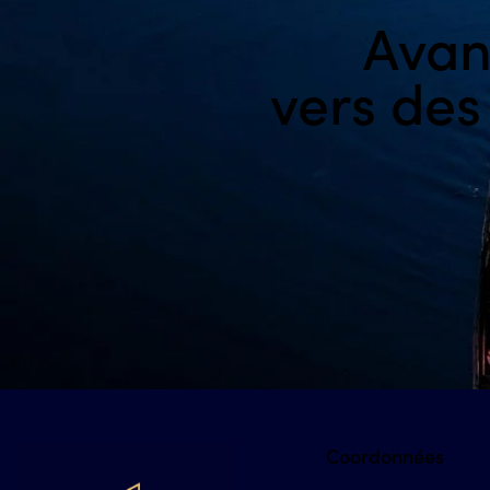
Avan
vers des
Coordonnées