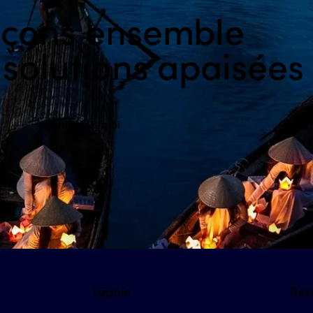
çons ensemble
 solutions apaisées
Contactez-moi
Légale
Res